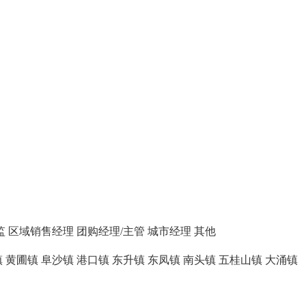
监
区域销售经理
团购经理/主管
城市经理
其他
镇
黄圃镇
阜沙镇
港口镇
东升镇
东凤镇
南头镇
五桂山镇
大涌镇