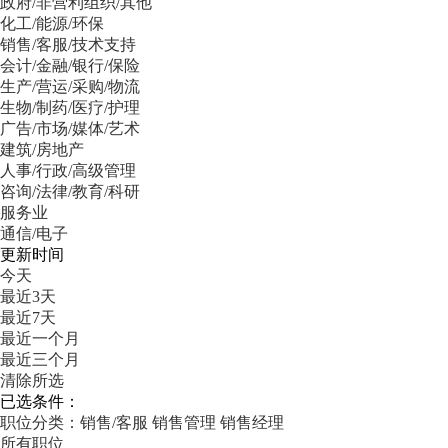
政府/非营利组织/其他
化工/能源/环保
销售/客服/技术支持
会计/金融/银行/保险
生产/营运/采购/物流
生物/制药/医疗/护理
广告/市场/媒体/艺术
建筑/房地产
人事/行政/高级管理
咨询/法律/教育/科研
服务业
通信/电子
更新时间
今天
最近3天
最近7天
最近一个月
最近三个月
清除所选
已选条件：
职位分类：销售/客服
销售管理
销售经理
所有职位