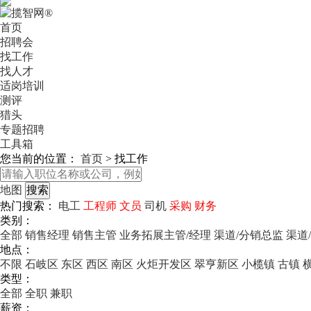
首页
招聘会
找工作
找人才
适岗培训
测评
猎头
专题招聘
工具箱
您当前的位置：
首页
>
找工作
地图
热门搜索：
电工
工程师
文员
司机
采购
财务
类别：
全部
销售经理
销售主管
业务拓展主管/经理
渠道/分销总监
渠道
地点：
不限
石岐区
东区
西区
南区
火炬开发区
翠亨新区
小榄镇
古镇
类型：
全部
全职
兼职
薪资：