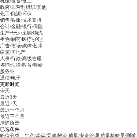
机械/设备/技工
政府/非营利组织/其他
化工/能源/环保
销售/客服/技术支持
会计/金融/银行/保险
生产/营运/采购/物流
生物/制药/医疗/护理
广告/市场/媒体/艺术
建筑/房地产
人事/行政/高级管理
咨询/法律/教育/科研
服务业
通信/电子
更新时间
今天
最近3天
最近7天
最近一个月
最近三个月
清除所选
已选条件：
职位分类：生产/营运/采购/物流
质量/安全管理
质量检验员/测试