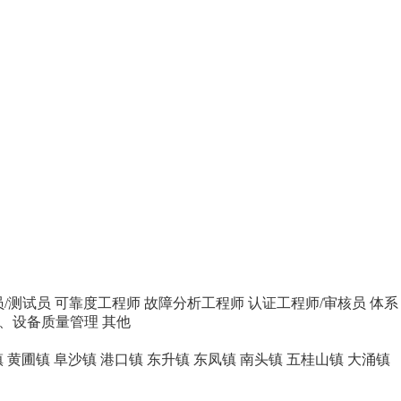
/测试员
可靠度工程师
故障分析工程师
认证工程师/审核员
体系
、设备质量管理
其他
镇
黄圃镇
阜沙镇
港口镇
东升镇
东凤镇
南头镇
五桂山镇
大涌镇