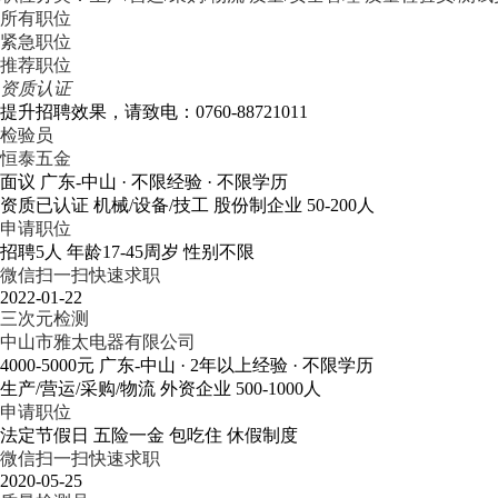
所有职位
紧急职位
推荐职位
资质认证
提升招聘效果，请致电：0760-88721011
检验员
恒泰五金
面议
广东-中山
· 不限经验
· 不限学历
资质已认证
机械/设备/技工
股份制企业
50-200人
申请职位
招聘5人
年龄17-45周岁
性别不限
微信扫一扫快速求职
2022-01-22
三次元检测
中山市雅太电器有限公司
4000-5000元
广东-中山
· 2年以上经验
· 不限学历
生产/营运/采购/物流
外资企业
500-1000人
申请职位
法定节假日
五险一金
包吃住
休假制度
微信扫一扫快速求职
2020-05-25