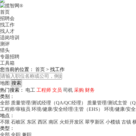
首页
招聘会
找工作
找人才
适岗培训
测评
猎头
专题招聘
工具箱
您当前的位置：
首页
>
找工作
地图
热门搜索：
电工
工程师
文员
司机
采购
财务
类别：
全部
质量管理/测试经理（QA/QC经理）
质量管理/测试主管（Q
工程师/审核员
环境/健康/安全经理/主管（EHS）
环境/健康/安
地点：
不限
石岐区
东区
西区
南区
火炬开发区
翠亨新区
小榄镇
古镇
类型：
全部
全职
兼职