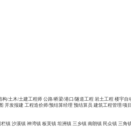
结构/土木/土建工程师
公路/桥梁/港口/隧道工程
岩土工程
楼宇自
图
开发报建
工程造价师/预结算经理
预结算员
建筑工程管理/项
横栏镇
沙溪镇
神湾镇
板芙镇
坦洲镇
三乡镇
南朗镇
民众镇
三角