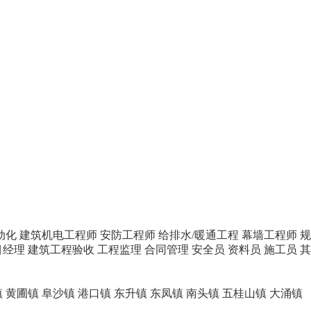
动化
建筑机电工程师
安防工程师
给排水/暖通工程
幕墙工程师
规
目经理
建筑工程验收
工程监理
合同管理
安全员
资料员
施工员
其
镇
黄圃镇
阜沙镇
港口镇
东升镇
东凤镇
南头镇
五桂山镇
大涌镇