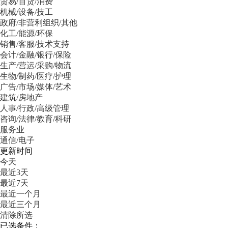
贸易/百货/消费
机械/设备/技工
政府/非营利组织/其他
化工/能源/环保
销售/客服/技术支持
会计/金融/银行/保险
生产/营运/采购/物流
生物/制药/医疗/护理
广告/市场/媒体/艺术
建筑/房地产
人事/行政/高级管理
咨询/法律/教育/科研
服务业
通信/电子
更新时间
今天
最近3天
最近7天
最近一个月
最近三个月
清除所选
已选条件：