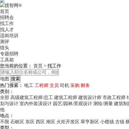
首页
招聘会
找工作
找人才
适岗培训
测评
猎头
专题招聘
工具箱
您当前的位置：
首页
>
找工作
地图
热门搜索：
电工
工程师
文员
司机
采购
财务
类别：
全部
高级建筑工程师/总工
建筑工程师
建筑设计师
市政工程师
划与设计
室内外装潢设计
园艺/园林/景观设计
测绘/测量
建筑制
他
地点：
不限
石岐区
东区
西区
南区
火炬开发区
翠亨新区
小榄镇
古镇
类型：