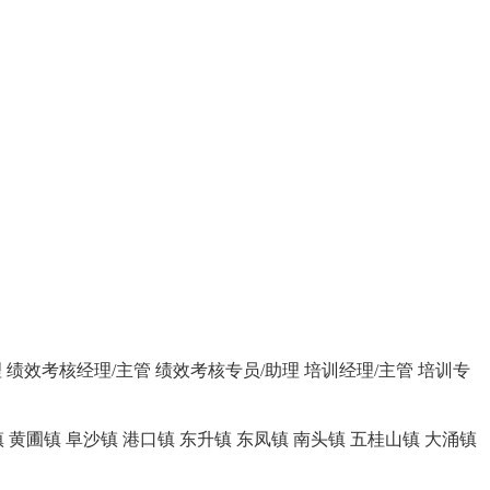
理
绩效考核经理/主管
绩效考核专员/助理
培训经理/主管
培训专
镇
黄圃镇
阜沙镇
港口镇
东升镇
东凤镇
南头镇
五桂山镇
大涌镇