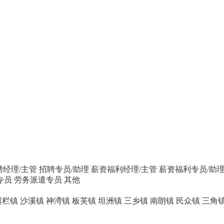
聘经理/主管
招聘专员/助理
薪资福利经理/主管
薪资福利专员/助
专员
劳务派遣专员
其他
横栏镇
沙溪镇
神湾镇
板芙镇
坦洲镇
三乡镇
南朗镇
民众镇
三角