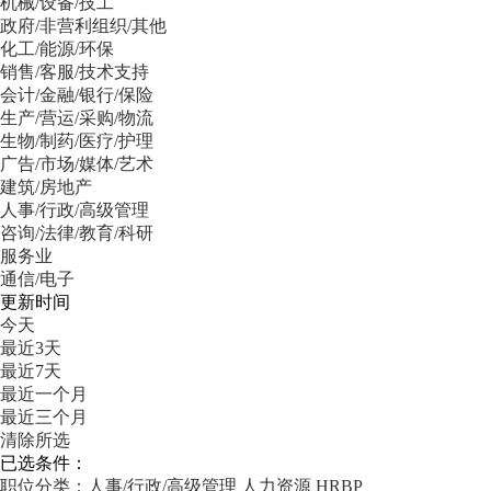
机械/设备/技工
政府/非营利组织/其他
化工/能源/环保
销售/客服/技术支持
会计/金融/银行/保险
生产/营运/采购/物流
生物/制药/医疗/护理
广告/市场/媒体/艺术
建筑/房地产
人事/行政/高级管理
咨询/法律/教育/科研
服务业
通信/电子
更新时间
今天
最近3天
最近7天
最近一个月
最近三个月
清除所选
已选条件：
职位分类：人事/行政/高级管理
人力资源
HRBP