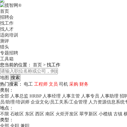
首页
招聘会
找工作
找人才
适岗培训
测评
猎头
专题招聘
工具箱
您当前的位置：
首页
>
找工作
地图
热门搜索：
电工
工程师
文员
司机
采购
财务
类别：
全部
人事总监
HRBP
人事经理
人事主管
人事专员
人事助理
招
员/助理/培训师
企业文化/员工关系/工会管理
人力资源信息系统
地点：
不限
石岐区
东区
西区
南区
火炬开发区
翠亨新区
小榄镇
古镇
类型：
全部
全职
兼职